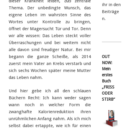
dieser Krankheit leiden,
das
zentrale
ihr in den
Thema. Der unbedingte Wunsch, das
Beiträge
eigene Leben im wahrsten Sinne des
n.
Wortes unter Kontrolle zu bringen,
öffnet der Magersucht Tür und Tor. Denn
wir alle wissen: Das Leben steckt voller
Überraschungen und bei weitem nicht
alle davon sind freudiger Natur. Bei mir
begann die ganze Scheiße, als 2014
OUT
NOW:
zuerst mein Vater an Krebs verstarb und
Mein
sich sechs Wochen später meine Mutter
erstes
das Leben nahm.
Buch
„FRISS
Und hier gebe ich all den schlauen
ODER
Büchern Recht: Ich kann weder sagen
STIRB“
wann noch in welcher Form die
zwanghafte Kalorienreduktion ihren
unrühmlichen Anfang nahm. Als ich mich
selbst dabei ertappte, wie ich für einen