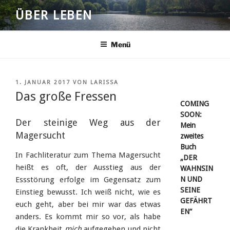
Zum
ÜBER LEBEN
Inhalt
springen
Menü
VERÖFFENTLICHT
1. JANUAR 2017
VON
LARISSA
AM
Das große Fressen
COMING
SOON:
Der steinige Weg aus der
Mein
Magersucht
zweites
Buch
In Fachliteratur zum Thema Magersucht
„DER
heißt es oft, der Ausstieg aus der
WAHNSIN
N UND
Essstörung erfolge im Gegensatz zum
SEINE
Einstieg bewusst. Ich weiß nicht, wie es
GEFÄHRT
euch geht, aber bei mir war das etwas
EN“
anders. Es kommt mir so vor, als habe
die Krankheit
mich
aufgegeben und nicht